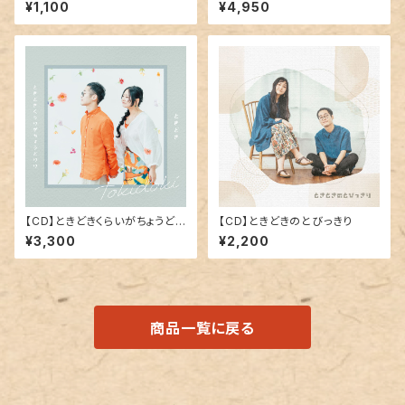
トリー
カー
¥1,100
¥4,950
【CD】ときどきくらいがちょうどい
【CD】ときどきのとびっきり
い
¥3,300
¥2,200
商品一覧に戻る